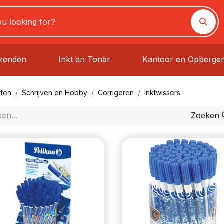
rzenden
Inkt en Toner
Kantoor en Opberge
ten
Schrijven en Hobby
Corrigeren
Inktwissers
Zoeken