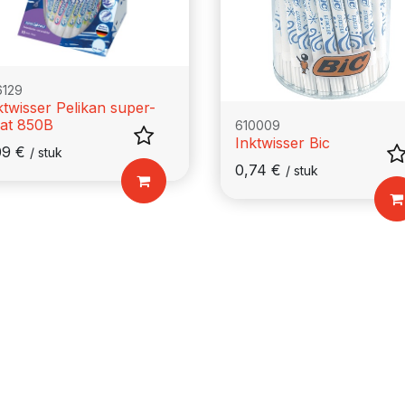
6129
ktwisser Pelikan super-
rat 850B
610009
Inktwisser Bic
09
€
/
stuk
0,74
€
/
stuk