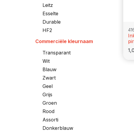
Leitz
Esselte
Durable
41
HF2
In
pi
Commerciële kleurnaam
1,
Transparant
Wit
Blauw
Zwart
Geel
Grijs
Groen
Rood
Assorti
Donkerblauw