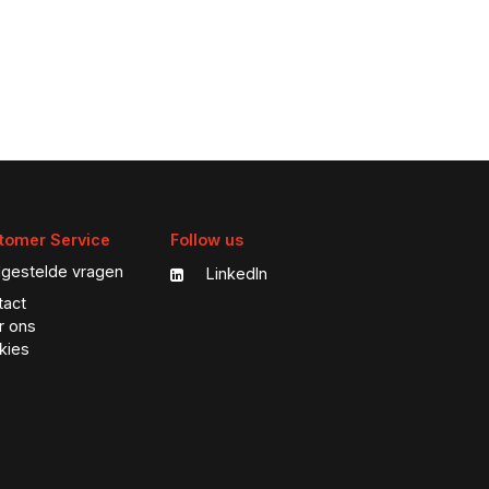
tomer Service
Follow us
lgestelde vragen
LinkedIn
tact
r ons
kies