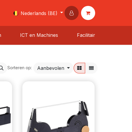
Nederlands (BE)
n
ICT en Machines
Facilitair
Aanbevolen
Sorteren op: