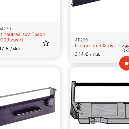
04279
nt neutraal tbv Epson
C09 zwart
411269
Lint groep 633 nylon zw
47
€
/
stuk
3,14
€
/
stuk