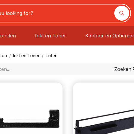
rzenden
Inkt en Toner
Kantoor en Opberge
ten
Inkt en Toner
Linten
Zoeken