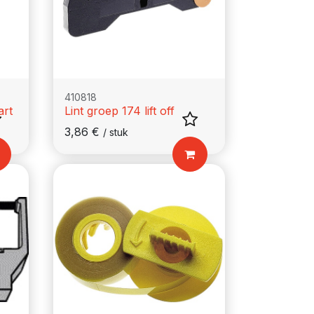
410818
art
Lint groep 174 lift off
3,86
€
/
stuk