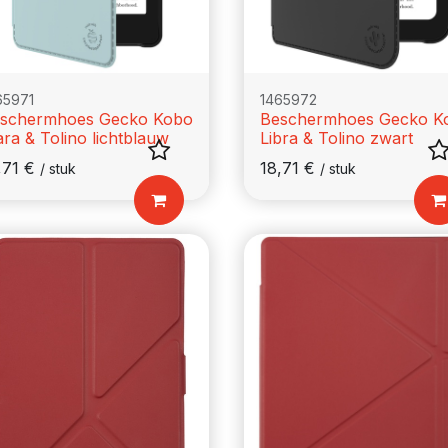
65971
1465972
schermhoes Gecko Kobo
Beschermhoes Gecko K
ara & Tolino lichtblauw
Libra & Tolino zwart
,71
€
18,71
€
/
stuk
/
stuk