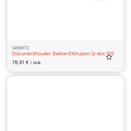
1468672
Documenthouder BakkerElkhuizen Q-doc 515
78,91
€
/
stuk