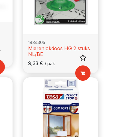
1434305
Mierenlokdoos HG 2 stuks
NL/BE
9,33
€
/
pak