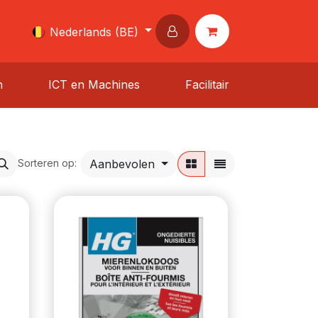
Nederlands (BE)
n
ICT en Machines
Facilitair
Aanbevolen
Sorteren op: