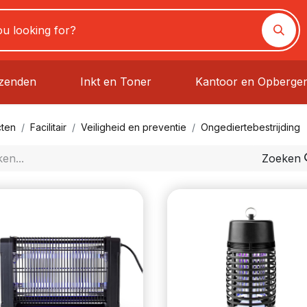
rzenden
Inkt en Toner
Kantoor en Opberge
ten
Facilitair
Veiligheid en preventie
Ongediertebestrijding
Zoeken