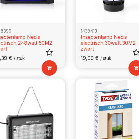
38399
1438413
sectenlamp Nedis
Insectenlamp Nedis
ectrisch 2x8watt 50M2
electrisch 30watt 30M2
art
zwart
,39
€
19,00
€
/
stuk
/
stuk