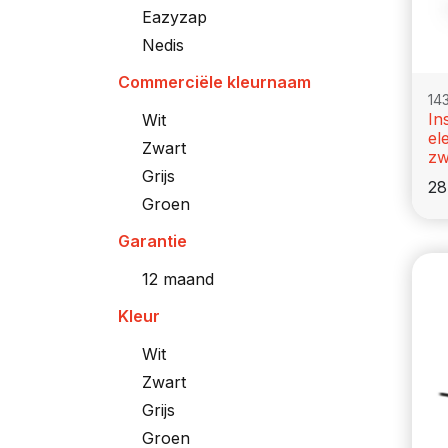
Eazyzap
Nedis
Commerciële kleurnaam
14
In
Wit
el
Zwart
zw
Grijs
28
Groen
Garantie
12 maand
Kleur
Wit
Zwart
Grijs
Groen