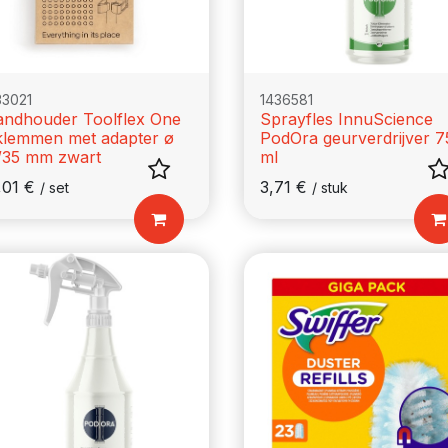
33021
1436581
ndhouder Toolflex One
Sprayfles InnuScience
klemmen met adapter ø
PodOra geurverdrijver 7
/35 mm zwart
ml
,01
€
3,71
€
/
set
/
stuk