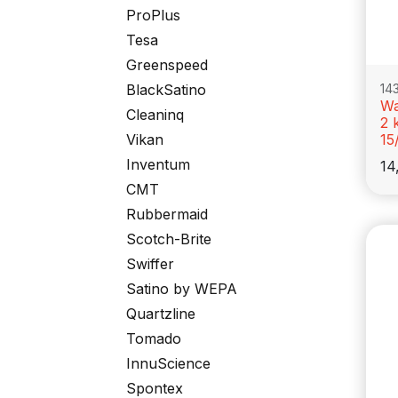
ProPlus
Tesa
Greenspeed
14
BlackSatino
Wa
Cleaninq
2 
15
Vikan
Inventum
14
CMT
Rubbermaid
Scotch-Brite
Swiffer
Satino by WEPA
Quartzline
Tomado
InnuScience
Spontex