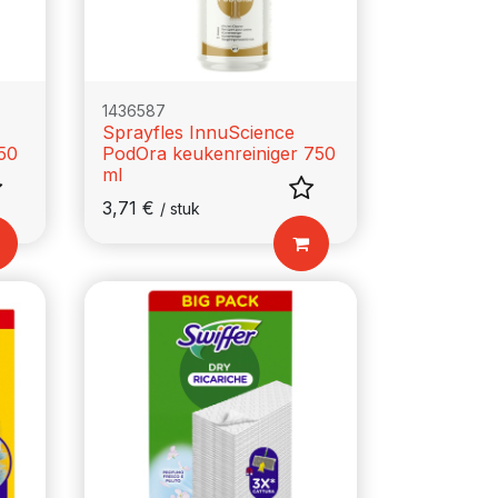
1436587
Sprayfles InnuScience
50
PodOra keukenreiniger 750
ml
3,71
€
/
stuk