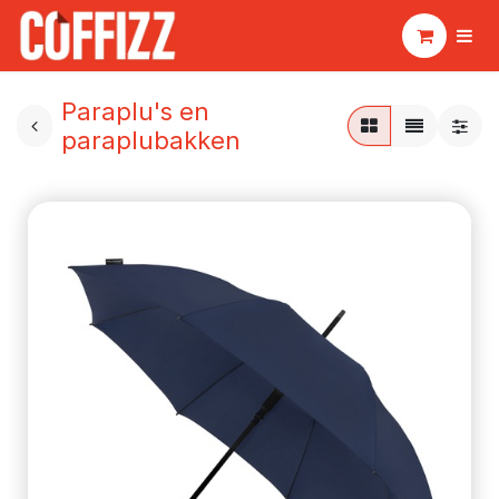
Paraplu's en
paraplubakken