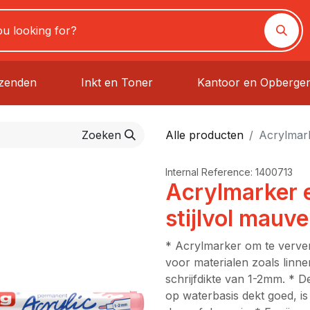
rzenden
Inkt en Toner
Kantoor en Opberge
Zoeken
Alle producten
Acrylmark
Internal Reference:
1400713
Acrylmarker e
stijlvol mauve
* Acrylmarker om te verven
voor materialen zoals linne
schrijfdikte van 1-2mm. * 
op waterbasis dekt goed, i