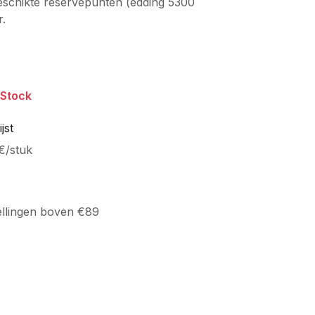
 geschikte reservepunten (edding 5300
r.
 Stock
jst
€
/
stuk
ellingen boven €89