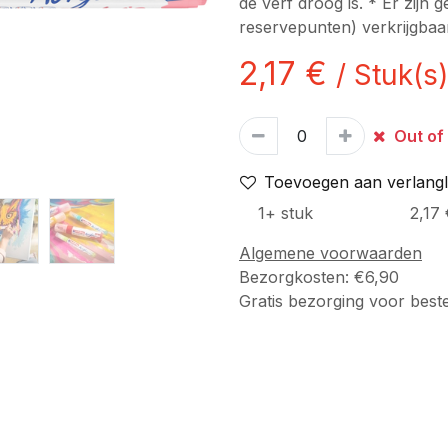
de verf droog is. * Er zijn
reservepunten) verkrijgbaa
2,17
€
/
Stuk(s)
Out of
Toevoegen aan verlangli
1
+
stuk
2,17
Algemene voorwaarden
Bezorgkosten: €6,90
Gratis bezorging voor best