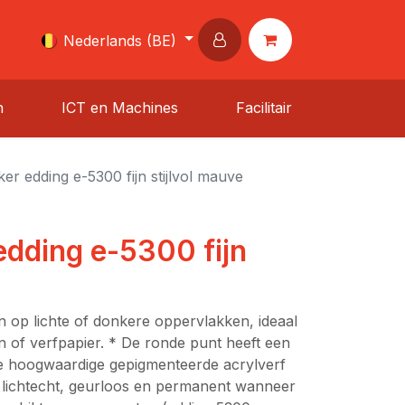
Nederlands (BE)
n
ICT en Machines
Facilitair
er edding e-5300 fijn stijlvol mauve
dding e-5300 fijn
 op lichte of donkere oppervlakken, ideaal
n of verfpapier. * De ronde punt heeft een
De hoogwaardige gepigmenteerde acrylverf
s lichtecht, geurloos en permanent wanneer